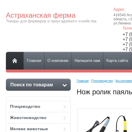
Адрес:
Астраханская ферма
416540 Ас
область, г.
Товары для фермеров и приусадебного хозяйства
ул.Ленина
Теле
+7 (
+7 (
+7 (
+7 (
Главная
О компании
Напишите нам
Карта сайта
Главная
 \ 
Пчеловодство
 \ 
Ассортиме
Поиск по товарам
Нож ролик паяль
Птицеводство
Животноводство
Мелкие животные