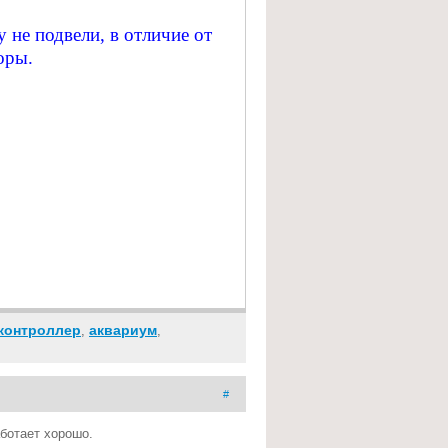
 не подвели, в отличие от
оры.
контроллер
аквариум
,
,
#
ботает хорошо.