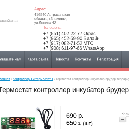
Адрес:
416540 Астраханская
область, г.Знаменск,
хозяйства
ул.Ленина 42
Телефоны:
+7 (851) 402-22-77 Офис
+7 (965) 452-59-90 Билайн
+7 (917) 082-71-52 МТС
+7 (908) 611-97-66 WhatsApp
апишите нам
Карта сайта
Новости
Контакты
Регистрация
лавная
 \ 
Контроллеры и термостаты
 \ Термостат контроллер инкубатор брудер террар
Термостат контроллер инкубатор бруде
690 р.
Коли
650
р. (шт)