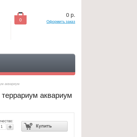
0
р.
0
Оформить заказ
иум аквариум
р террариум аквариум
чество: