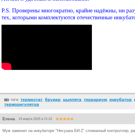
P.S. Проверены многократно, крайне надёжны, ни разу
тех, которыми комплектуются отечественные инкубат
термостат
брудер
цыплята
террариум
инкубатор
теги:
,
,
,
,
,
терморегулятор
Елена
19 марта 2025 в 21:22
Муж заменил на инкубаторе "Несушка БИ-2" сломанный контроллер, ра