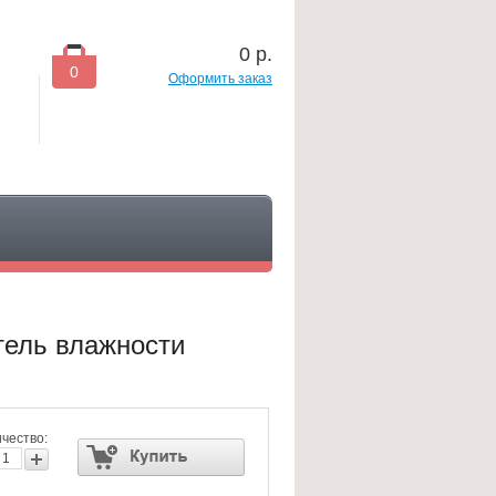
0
р.
0
Оформить заказ
тель влажности
чество: