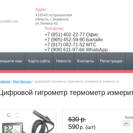
Адрес:
416540 Астраханская
область, г.Знаменск,
хозяйства
ул.Ленина 42
Телефоны:
+7 (851) 402-22-77 Офис
+7 (965) 452-59-90 Билайн
+7 (917) 082-71-52 МТС
+7 (908) 611-97-66 WhatsApp
апишите нам
Карта сайта
Новости
Контакты
Регистрация
лавная
 \ 
Инкубаторы
 \ Цифровой гигрометр термометр измеритель влажности
Цифровой гигрометр термометр измери
630 р.
Коли
590
р. (шт)