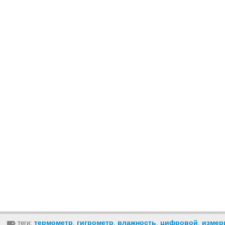
термометр
гигрометр
влажность
цифровой
измер
теги:
,
,
,
,