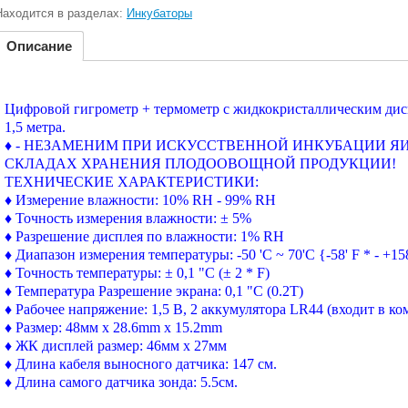
Находится в разделах:
Инкубаторы
Описание
Цифровой гигрометр + термометр с жидкокристаллическим ди
1,5 метра.
♦ - НЕЗАМЕНИМ ПРИ ИСКУССТВЕННОЙ ИНКУБАЦИИ ЯИ
СКЛАДАХ ХРАНЕНИЯ ПЛОДООВОЩНОЙ ПРОДУКЦИИ!
ТЕХНИЧЕСКИЕ ХАРАКТЕРИСТИКИ:
♦ Измерение влажности: 10% RH - 99% RH
♦ Точность измерения влажности: ± 5%
♦ Разрешение дисплея по влажности: 1% RH
♦ Диапазон измерения температуры: -50 'C ~ 70'C {-58' F * - +158
♦ Точность температуры: ± 0,1 "С (± 2 * F)
♦ Температура Разрешение экрана: 0,1 "С (0.2T)
♦ Рабочее напряжение: 1,5 В, 2 аккумулятора LR44 (входит в ко
♦ Размер: 48мм х 28.6mm х 15.2mm
♦ ЖК дисплей размер: 46мм х 27мм
♦ Длина кабеля выносного датчика: 147 см.
♦ Длина самого датчика зонда: 5.5cм.