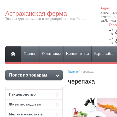
Адрес:
Астраханская ферма
416540 Ас
область, г.
Товары для фермеров и приусадебного хозяйства
ул.Ленина
Теле
+7 (
+7 (
+7 (
+7 (
Главная
О компании
Напишите нам
Карта сайта
Главная
 \ черепаха
Поиск по товарам
черепаха
Птицеводство
Животноводство
Мелкие животные