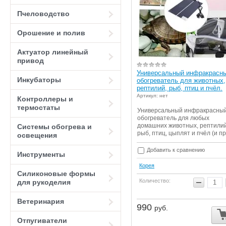
Пчеловодство
Орошение и полив
Актуатор линейный
привод
Универсальный инфракрасн
Инкубаторы
обогреватель для животных,
рептилий, рыб, птиц и пчёл.
Артикул: нет
Контроллеры и
термостаты
Универсальный инфракрасны
обогреватель для любых
домашних животных, рептилий
Системы обогрева и
рыб, птиц, цыплят и пчёл (и пр
освещения
Добавить к сравнению
Инструменты
Корея
Силиконовые формы
Количество:
для рукоделия
Ветеринария
990
руб.
Отпугиватели